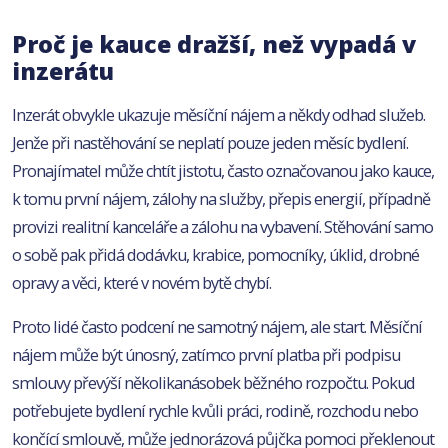
Proč je kauce dražší, než vypadá v
inzerátu
Inzerát obvykle ukazuje měsíční nájem a někdy odhad služeb.
Jenže při nastěhování se neplatí pouze jeden měsíc bydlení.
Pronajímatel může chtít jistotu, často označovanou jako kauce,
k tomu první nájem, zálohy na služby, přepis energií, případně
provizi realitní kanceláře a zálohu na vybavení. Stěhování samo
o sobě pak přidá dodávku, krabice, pomocníky, úklid, drobné
opravy a věci, které v novém bytě chybí.
Proto lidé často podcení ne samotný nájem, ale start. Měsíční
nájem může být únosný, zatímco první platba při podpisu
smlouvy převýší několikanásobek běžného rozpočtu. Pokud
potřebujete bydlení rychle kvůli práci, rodině, rozchodu nebo
končící smlouvě, může jednorázová půjčka pomoci překlenout