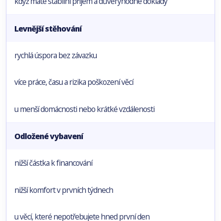
když máte stabilní příjem a důvěryhodné doklady
Levnější stěhování
rychlá úspora bez závazku
více práce, času a rizika poškození věcí
u menší domácnosti nebo krátké vzdálenosti
Odložené vybavení
nižší částka k financování
nižší komfort v prvních týdnech
u věcí, které nepotřebujete hned první den