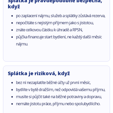
Splátka je pravděpodobně bezpečná,
když
po zaplacení nájmu, služeb a splátky zůstává rezerva,
nepočítáte s nejistým příjmem jako s jistotou,
znáte celkovou částku k úhradě a RPSN,
půjčka financuje start bydlení, ne každý další měsíc
nájmu.
Splátka je riziková, když
bez ní nezaplatíte běžné účty už první měsíc,
bydlíte v bytě dražším, než odpovídá vašemu příjmu,
musíte si půjčit také na běžné potraviny a dopravu,
nemáte jistotu práce, příjmu nebo spolubydlícího.