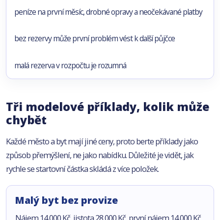
peníze na první měsíc, drobné opravy a neočekávané platby
bez rezervy může první problém vést k další půjčce
malá rezerva v rozpočtu je rozumná
Tři modelové příklady, kolik může
chybět
Každé město a byt mají jiné ceny, proto berte příklady jako
způsob přemýšlení, ne jako nabídku. Důležité je vidět, jak
rychle se startovní částka skládá z více položek.
Malý byt bez provize
Nájem 14 000 Kč, jistota 28 000 Kč, první nájem 14 000 Kč,