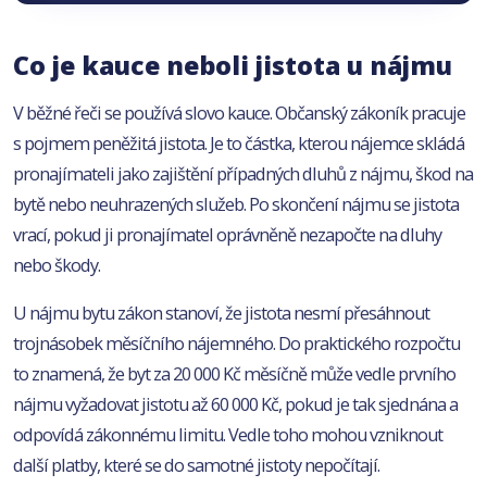
Co je kauce neboli jistota u nájmu
V běžné řeči se používá slovo kauce. Občanský zákoník pracuje
s pojmem peněžitá jistota. Je to částka, kterou nájemce skládá
pronajímateli jako zajištění případných dluhů z nájmu, škod na
bytě nebo neuhrazených služeb. Po skončení nájmu se jistota
vrací, pokud ji pronajímatel oprávněně nezapočte na dluhy
nebo škody.
U nájmu bytu zákon stanoví, že jistota nesmí přesáhnout
trojnásobek měsíčního nájemného. Do praktického rozpočtu
to znamená, že byt za 20 000 Kč měsíčně může vedle prvního
nájmu vyžadovat jistotu až 60 000 Kč, pokud je tak sjednána a
odpovídá zákonnému limitu. Vedle toho mohou vzniknout
další platby, které se do samotné jistoty nepočítají.