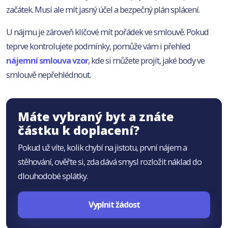
začátek. Musí ale mít jasný účel a bezpečný plán splácení.
U nájmu je zároveň klíčové mít pořádek ve smlouvě. Pokud
teprve kontrolujete podmínky, pomůže vám i přehled
nájemní smlouva vzor
, kde si můžete projít, jaké body ve
smlouvě nepřehlédnout.
Máte vybraný byt a znáte
částku k doplacení?
Pokud už víte, kolik chybí na jistotu, první nájem a
stěhování, ověřte si, zda dává smysl rozložit náklad do
dlouhodobé splátky.
Vyplnit žádost