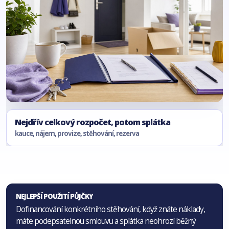
Nejdřív celkový rozpočet, potom splátka
kauce, nájem, provize, stěhování, rezerva
NEJLEPŠÍ POUŽITÍ PŮJČKY
Dofinancování konkrétního stěhování, když znáte náklady,
máte podepsatelnou smlouvu a splátka neohrozí běžný