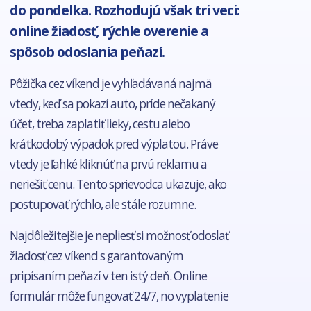
do pondelka. Rozhodujú však tri veci:
online žiadosť, rýchle overenie a
spôsob odoslania peňazí.
Pôžička cez víkend je vyhľadávaná najmä
vtedy, keď sa pokazí auto, príde nečakaný
účet, treba zaplatiť lieky, cestu alebo
krátkodobý výpadok pred výplatou. Práve
vtedy je ľahké kliknúť na prvú reklamu a
neriešiť cenu. Tento sprievodca ukazuje, ako
postupovať rýchlo, ale stále rozumne.
Najdôležitejšie je nepliesť si možnosť odoslať
žiadosť cez víkend s garantovaným
pripísaním peňazí v ten istý deň. Online
formulár môže fungovať 24/7, no vyplatenie