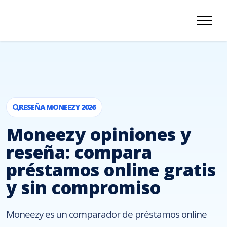
RESEÑA MONEEZY 2026
Moneezy opiniones y
reseña: compara
préstamos online gratis
y sin compromiso
Moneezy es un comparador de préstamos online